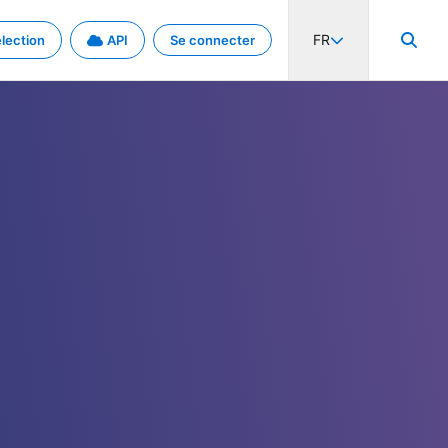
FR
lection
API
Se connecter
activité internationale et les taux. Découvrez le projet en détail.
nées et de métadonnées.
.