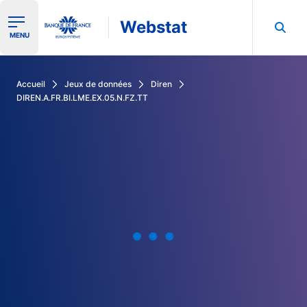
Webstat
Ouvrir le menu de navigation
MENU
Rechercher dans les données de la Banque de France
Accueil
Jeux de données
Diren
DIREN.A.FR.BI.LME.EX.05.N.FZ.TT