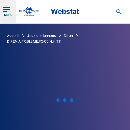
Webstat
Ouvrir le menu de navigation
MENU
Rechercher dans les données de la Banque de France
Accueil
Jeux de données
Diren
DIREN.A.FR.BI.LME.FO.05.N.H.TT