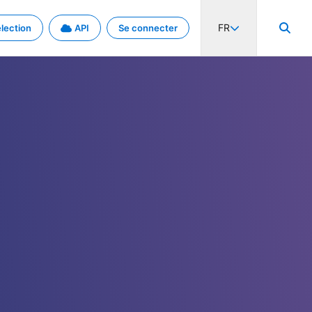
FR
lection
API
Se connecter
activité internationale et les taux. Découvrez le projet en détail.
nées et de métadonnées.
.