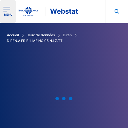
Webstat
Ouvrir le menu de navigation
MENU
Rechercher dans les données de la Banque de France
Accueil
Jeux de données
Diren
DIREN.A.FR.BI.LME.NC.05.N.LZ.TT