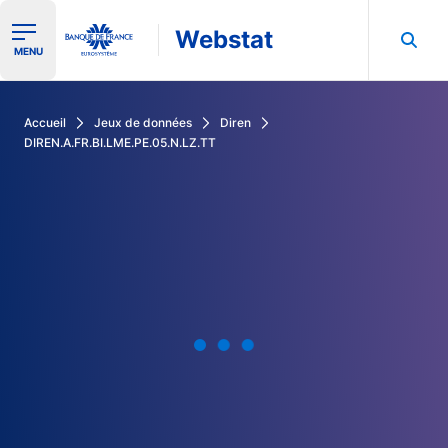
Webstat
Ouvrir le menu de navigation
MENU
Rechercher dans les données de la Banque de France
Accueil
Jeux de données
Diren
DIREN.A.FR.BI.LME.PE.05.N.LZ.TT