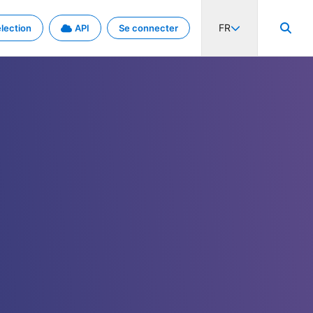
FR
lection
API
Se connecter
activité internationale et les taux. Découvrez le projet en détail.
nées et de métadonnées.
.