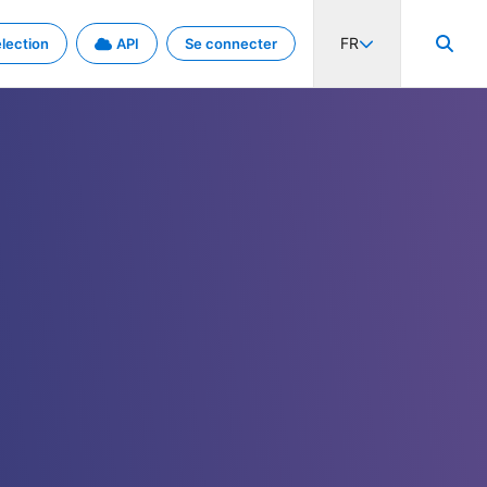
FR
lection
API
Se connecter
activité internationale et les taux. Découvrez le projet en détail.
nées et de métadonnées.
.