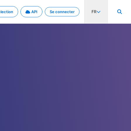
FR
lection
API
Se connecter
activité internationale et les taux. Découvrez le projet en détail.
nées et de métadonnées.
.