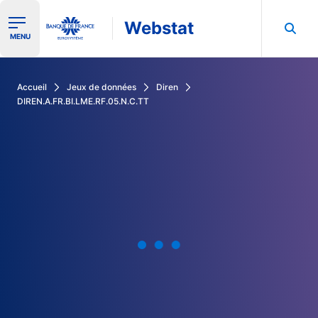
Webstat
Ouvrir le menu de navigation
MENU
Rechercher dans les données de la Banque de France
Accueil
Jeux de données
Diren
DIREN.A.FR.BI.LME.RF.05.N.C.TT