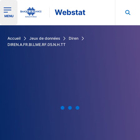
Webstat
Ouvrir le menu de navigation
MENU
Rechercher dans les données de la Banque de France
Accueil
Jeux de données
Diren
DIREN.A.FR.BI.LME.RF.05.N.H.TT