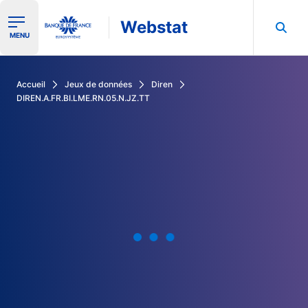
Webstat
Ouvrir le menu de navigation
MENU
Rechercher dans les données de la Banque de France
Accueil
Jeux de données
Diren
DIREN.A.FR.BI.LME.RN.05.N.JZ.TT