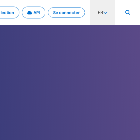
FR
lection
API
Se connecter
activité internationale et les taux. Découvrez le projet en détail.
nées et de métadonnées.
.