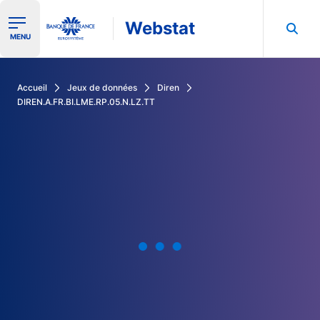
Webstat
Ouvrir le menu de navigation
MENU
Rechercher dans les données de la Banque de France
Accueil
Jeux de données
Diren
DIREN.A.FR.BI.LME.RP.05.N.LZ.TT