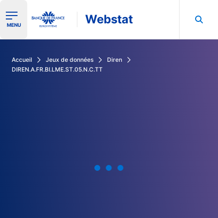
Webstat
Ouvrir le menu de navigation
MENU
Rechercher dans les données de la Banque de France
Accueil
Jeux de données
Diren
DIREN.A.FR.BI.LME.ST.05.N.C.TT