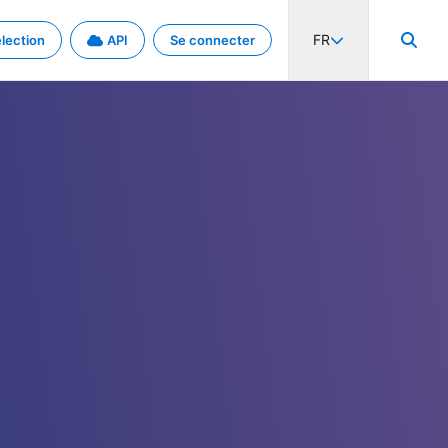
FR
lection
API
Se connecter
activité internationale et les taux. Découvrez le projet en détail.
nées et de métadonnées.
.