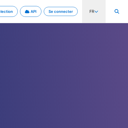
FR
lection
API
Se connecter
activité internationale et les taux. Découvrez le projet en détail.
nées et de métadonnées.
.