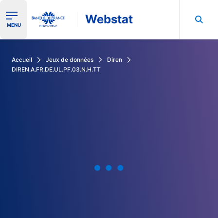
Webstat
Ouvrir le menu de navigation
MENU
Rechercher dans les données de la Banque de France
Accueil
Jeux de données
Diren
DIREN.A.FR.DE.UL.PF.03.N.H.TT