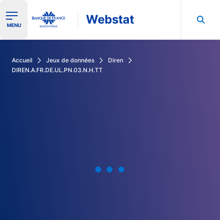
Webstat
Ouvrir le menu de navigation
MENU
Rechercher dans les données de la Banque de France
Accueil
Jeux de données
Diren
DIREN.A.FR.DE.UL.PN.03.N.H.TT