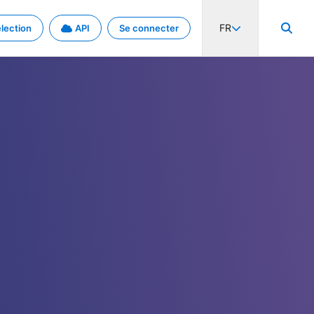
FR
lection
API
Se connecter
activité internationale et les taux. Découvrez le projet en détail.
nées et de métadonnées.
.