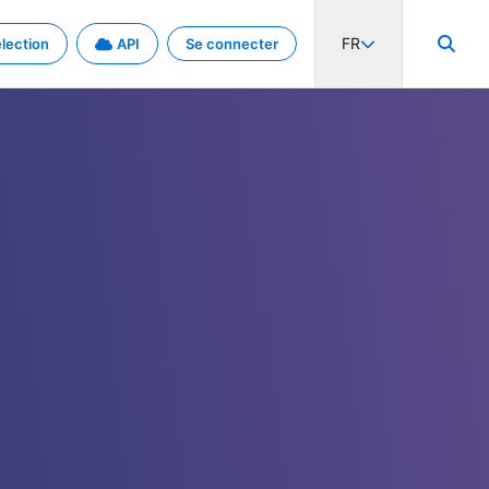
FR
lection
API
Se connecter
activité internationale et les taux. Découvrez le projet en détail.
nées et de métadonnées.
.