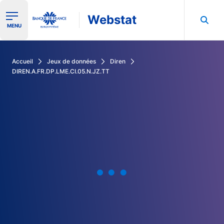
Webstat
Ouvrir le menu de navigation
MENU
Rechercher dans les données de la Banque de France
Accueil
Jeux de données
Diren
DIREN.A.FR.DP.LME.CI.05.N.JZ.TT