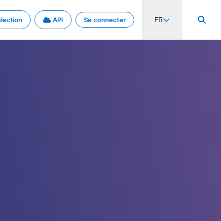
FR
lection
API
Se connecter
activité internationale et les taux. Découvrez le projet en détail.
nées et de métadonnées.
.