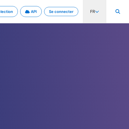
FR
lection
API
Se connecter
activité internationale et les taux. Découvrez le projet en détail.
nées et de métadonnées.
.