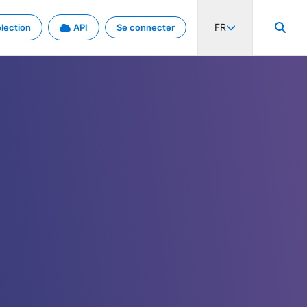
FR
lection
API
Se connecter
activité internationale et les taux. Découvrez le projet en détail.
nées et de métadonnées.
.