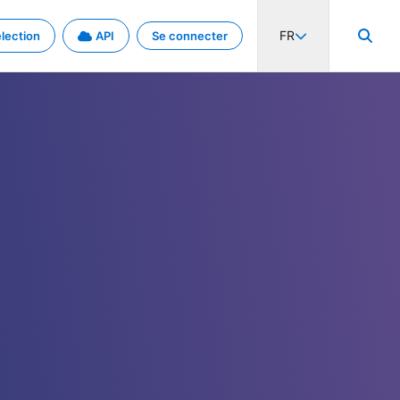
FR
lection
API
Se connecter
activité internationale et les taux. Découvrez le projet en détail.
nées et de métadonnées.
.