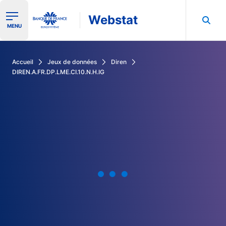
Webstat
Ouvrir le menu de navigation
MENU
Rechercher dans les données de la Banque de France
Accueil
Jeux de données
Diren
DIREN.A.FR.DP.LME.CI.10.N.H.IG