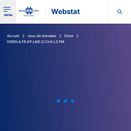
Webstat
Ouvrir le menu de navigation
MENU
Rechercher dans les données de la Banque de France
Accueil
Jeux de données
Diren
DIREN.A.FR.DP.LME.CI.13.N.LZ.PM