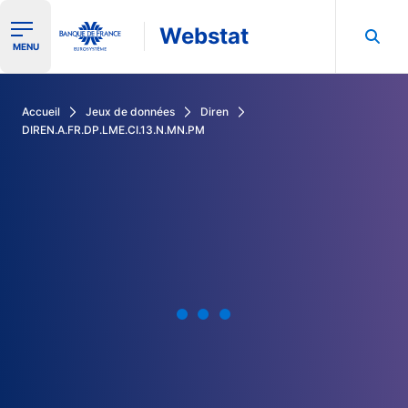
Webstat
Ouvrir le menu de navigation
MENU
Rechercher dans les données de la Banque de France
Accueil
Jeux de données
Diren
DIREN.A.FR.DP.LME.CI.13.N.MN.PM