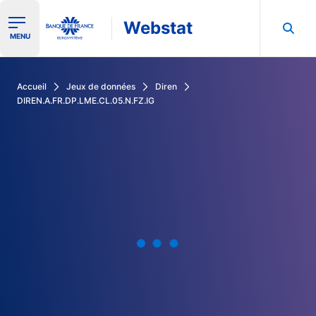
Webstat
Ouvrir le menu de navigation
MENU
Rechercher dans les données de la Banque de France
Accueil
Jeux de données
Diren
DIREN.A.FR.DP.LME.CL.05.N.FZ.IG