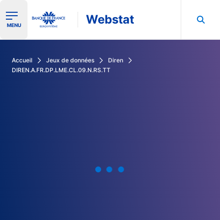
Webstat
Ouvrir le menu de navigation
MENU
Rechercher dans les données de la Banque de France
Accueil
Jeux de données
Diren
DIREN.A.FR.DP.LME.CL.09.N.RS.TT