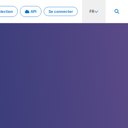
FR
lection
API
Se connecter
activité internationale et les taux. Découvrez le projet en détail.
nées et de métadonnées.
.