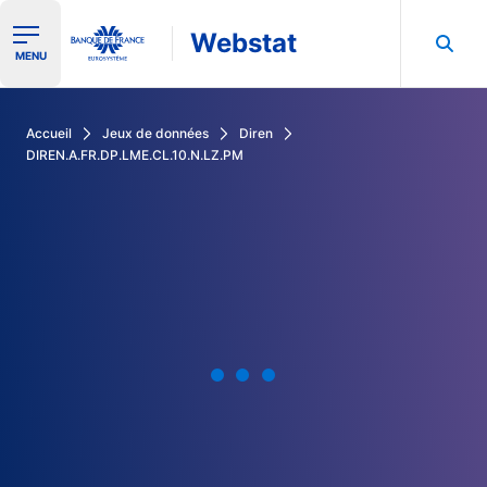
Webstat
Ouvrir le menu de navigation
MENU
Rechercher dans les données de la Banque de France
Accueil
Jeux de données
Diren
DIREN.A.FR.DP.LME.CL.10.N.LZ.PM