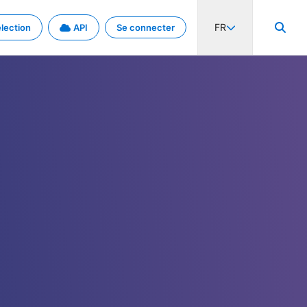
FR
lection
API
Se connecter
activité internationale et les taux. Découvrez le projet en détail.
nées et de métadonnées.
.