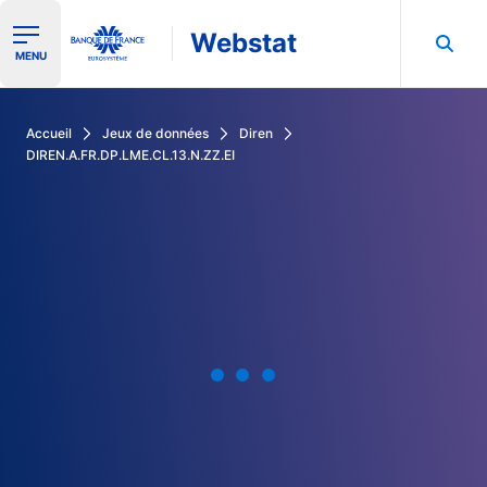
Webstat
Ouvrir le menu de navigation
MENU
Rechercher dans les données de la Banque de France
Accueil
Jeux de données
Diren
DIREN.A.FR.DP.LME.CL.13.N.ZZ.EI