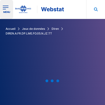
Webstat
Ouvrir le menu de navigation
MENU
Rechercher dans les données de la Banque de France
Accueil
Jeux de données
Diren
DIREN.A.FR.DP.LME.FO.05.N.JZ.TT