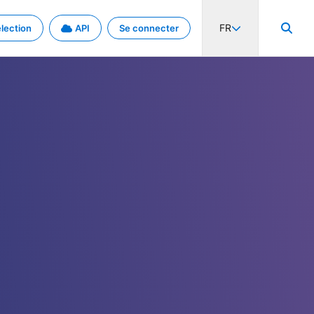
FR
lection
API
Se connecter
activité internationale et les taux. Découvrez le projet en détail.
nées et de métadonnées.
.