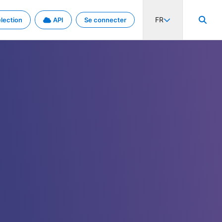
FR
lection
API
Se connecter
activité internationale et les taux. Découvrez le projet en détail.
nées et de métadonnées.
.