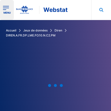
Webstat
Ouvrir le menu de navigation
MENU
Rechercher dans les données de la Banque de France
Accueil
Jeux de données
Diren
DIREN.A.FR.DP.LME.FO.10.N.C2.PM