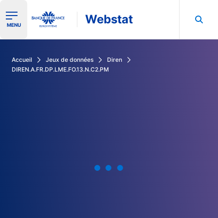
Webstat
Ouvrir le menu de navigation
MENU
Rechercher dans les données de la Banque de France
Accueil
Jeux de données
Diren
DIREN.A.FR.DP.LME.FO.13.N.C2.PM