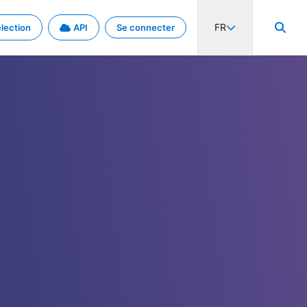
FR
lection
API
Se connecter
activité internationale et les taux. Découvrez le projet en détail.
nées et de métadonnées.
.