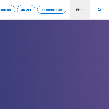
FR
lection
API
Se connecter
activité internationale et les taux. Découvrez le projet en détail.
nées et de métadonnées.
.