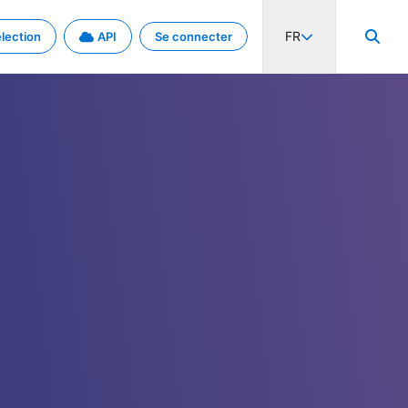
FR
lection
API
Se connecter
activité internationale et les taux. Découvrez le projet en détail.
nées et de métadonnées.
.