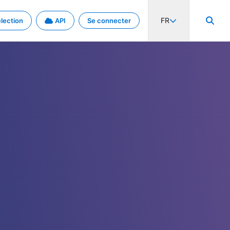
FR
lection
API
Se connecter
activité internationale et les taux. Découvrez le projet en détail.
nées et de métadonnées.
.