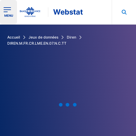
Webstat
Ouvrir le menu de navigation
MENU
Rechercher dans les données de la Banque de France
Accueil
Jeux de données
Diren
DIREN.M.FR.CR.LME.EN.07.N.C.TT