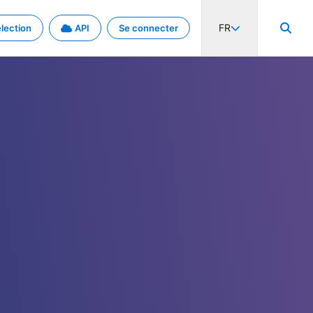
FR
lection
API
Se connecter
activité internationale et les taux. Découvrez le projet en détail.
nées et de métadonnées.
.