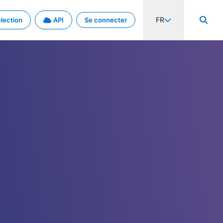
FR
lection
API
Se connecter
activité internationale et les taux. Découvrez le projet en détail.
nées et de métadonnées.
.