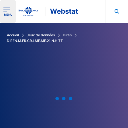
Webstat
Ouvrir le menu de navigation
MENU
Rechercher dans les données de la Banque de France
Accueil
Jeux de données
Diren
DIREN.M.FR.CR.LME.ME.21.N.H.TT