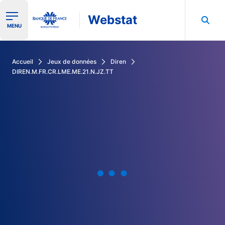
Webstat
Ouvrir le menu de navigation
MENU
Rechercher dans les données de la Banque de France
Accueil
Jeux de données
Diren
DIREN.M.FR.CR.LME.ME.21.N.JZ.TT