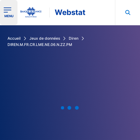
Webstat
Ouvrir le menu de navigation
MENU
Rechercher dans les données de la Banque de France
Accueil
Jeux de données
Diren
DIREN.M.FR.CR.LME.NE.06.N.ZZ.PM